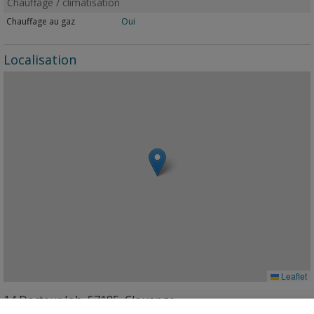
Chauffage / climatisation
Chauffage au gaz
Oui
Localisation
Leaflet
14 Docteur Job, 57185, Clouange