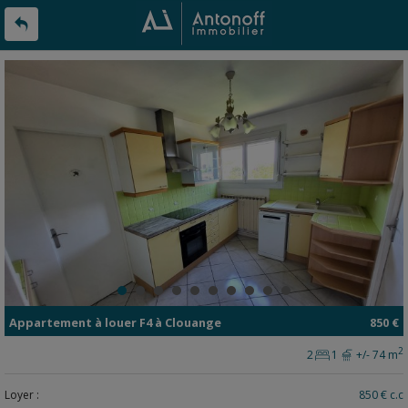
Appartement
à louer
F4 à
Clouange
850 €
2
2
1
+/- 74 m
Loyer :
850 € c.c