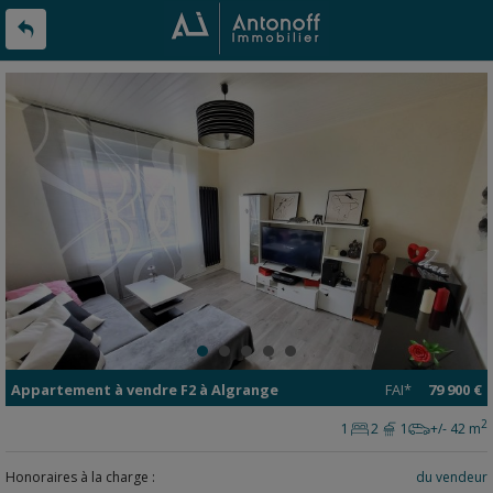
Appartement
à vendre
F2 à
Algrange
FAI*
79 900 €
2
1
2
1
+/- 42 m
Honoraires à la charge :
du vendeur