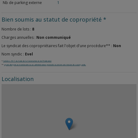
Nb de parking externe
1
Bien soumis au statut de copropriété *
Nombre de lots :
8
Charges annuelles :
Non communiqué
Le syndicat des copropriétaires fait l'objet d'une procédure** :
Non
Nom syndic :
Evel
*
l'article L.721-1 du Code de la Construction et de l'Habitation
**
ayant désigné un mandataire ou un administrateur provisoire ou encore une mesure de sauvegarde.
Localisation