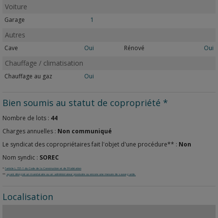
Voiture
Garage
1
Autres
Cave
Oui
Rénové
Oui
Chauffage / climatisation
Chauffage au gaz
Oui
Bien soumis au statut de copropriété *
Nombre de lots :
44
Charges annuelles :
Non communiqué
Le syndicat des copropriétaires fait l'objet d'une procédure** :
Non
Nom syndic :
SOREC
*
l'article L.721-1 du Code de la Construction et de l'Habitation
**
ayant désigné un mandataire ou un administrateur provisoire ou encore une mesure de sauvegarde.
Localisation