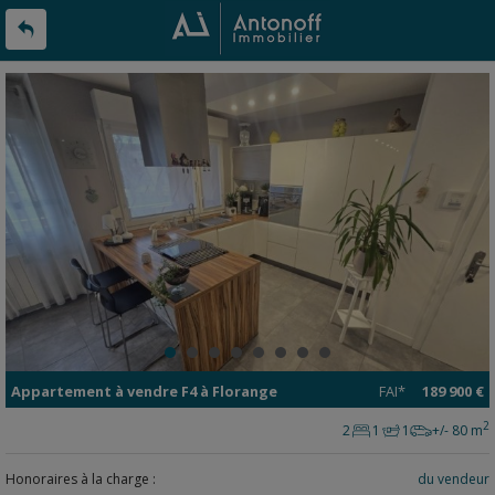
Appartement
à vendre
F4 à
Florange
FAI*
189 900 €
2
2
1
1
+/- 80 m
Honoraires à la charge :
du vendeur