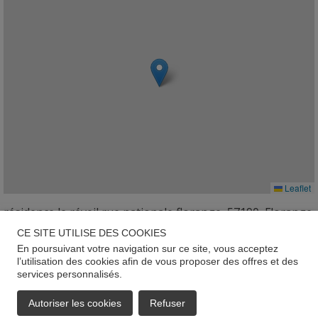
Leaflet
résidence le réveil rue nationale florange, 57190, Florange
CE SITE UTILISE DES COOKIES
Géorisques
En poursuivant votre navigation sur ce site, vous acceptez
l’utilisation des cookies afin de vous proposer des offres et des
Les informations sur les risques auxquels ce bien est
services personnalisés.
exposé sont disponibles sur le site :
www.georisques.gouv.fr
Autoriser les cookies
Refuser
EMAIL
APPELER