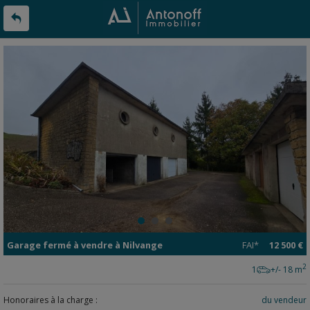
Garage fermé
à vendre
à
Nilvange
FAI*
12 500 €
2
1
+/- 18 m
Honoraires à la charge :
du vendeur