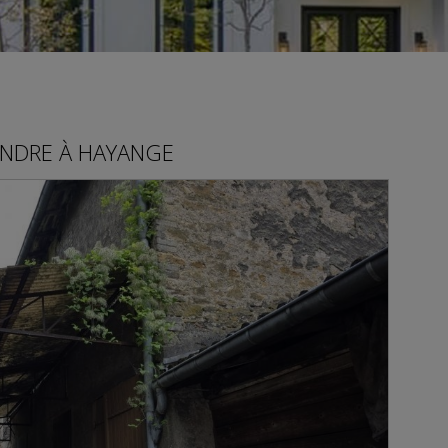
ENDRE
À
HAYANGE