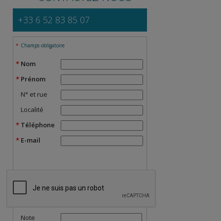
+33 6 52 83 85 07
Champs obligatoire
Nom
Prénom
N° et rue
Localité
Téléphone
E-mail
Note