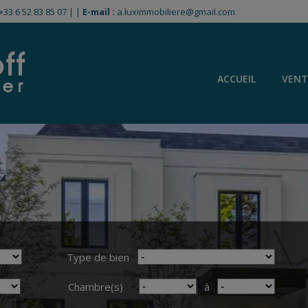
+33 6 52 83 85 07
|
|
E-mail :
a.luximmobiliere@gmail.com
ACCUEIL
VENT
Type de bien
Chambre(s)
à