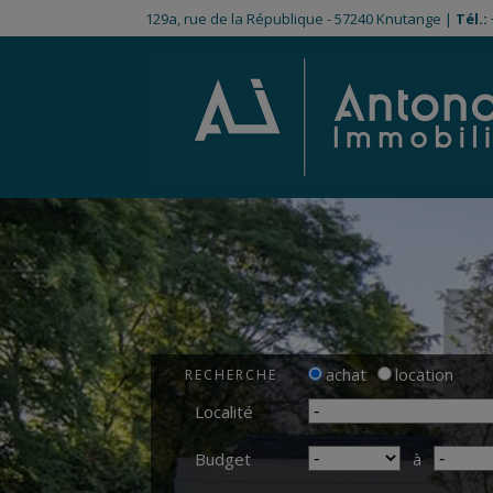
129a, rue de la République - 57240 Knutange |
Tél.:
achat
location
RECHERCHE
Localité
Budget
à