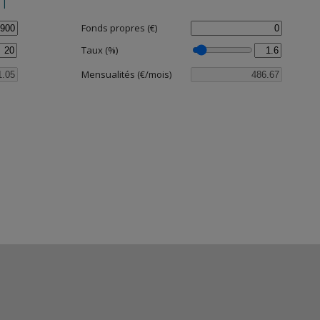
NT
Fonds propres (€)
Taux (%)
Mensualités (€/mois)