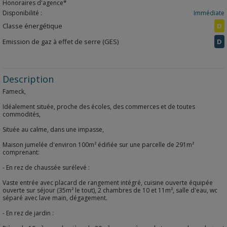
Honoraires d'agence*
Disponibilité :
Immédiate
Classe énergétique
D
Emission de gaz à effet de serre (GES)
D
Description
Fameck,
Idéalement située, proche des écoles, des commerces et de toutes
commodités,
Située au calme, dans une impasse,
Maison jumelée d'environ 100m² édifiée sur une parcelle de 291m²
comprenant:
- En rez de chaussée surélevé :
Vaste entrée avec placard de rangement intégré, cuisine ouverte équipée
ouverte sur séjour (35m² le tout), 2 chambres de 10 et 11m², salle d'eau, wc
séparé avec lave main, dégagement.
- En rez de jardin :