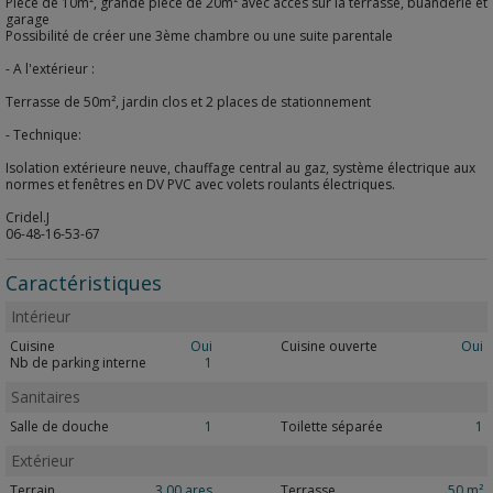
Pièce de 10m², grande pièce de 20m² avec accès sur la terrasse, buanderie et
garage
Possibilité de créer une 3ème chambre ou une suite parentale
- A l'extérieur :
Terrasse de 50m², jardin clos et 2 places de stationnement
- Technique:
Isolation extérieure neuve, chauffage central au gaz, système électrique aux
normes et fenêtres en DV PVC avec volets roulants électriques.
Cridel.J
06-48-16-53-67
Caractéristiques
Intérieur
Cuisine
Oui
Cuisine ouverte
Oui
Nb de parking interne
1
Sanitaires
Salle de douche
1
Toilette séparée
1
Extérieur
Terrain
3.00 ares
Terrasse
50 m²