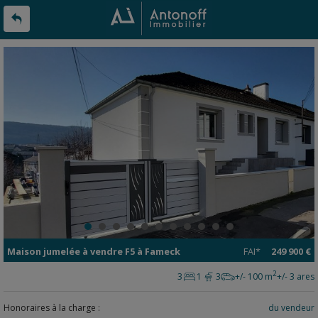
Maison jumelée
à vendre
F5 à
Fameck
FAI*
249 900 €
2
3
1
3
+/- 100 m
+/- 3 ares
Honoraires à la charge :
du vendeur