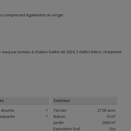
 ares comprenant également un verger.
ir-eau) par pompe à chaleur Daikin de 2024, 3 dalles béton, charpente
res
Extérieur
e douche
1
Terrain
27.00 ares
e séparée
1
Balcon
10 m²
Jardin
2600 m²
Exposition Sud
Oui