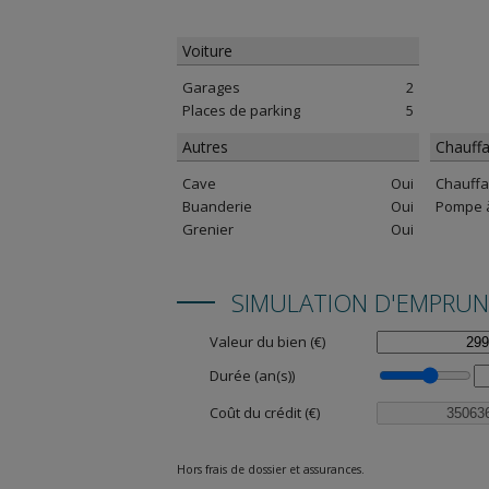
Voiture
Garages
2
Places de parking
5
Autres
Chauffa
Cave
Oui
Chauff
Buanderie
Oui
Pompe à
Grenier
Oui
SIMULATION D'EMPRU
Valeur du bien (€)
Durée (an(s))
Coût du crédit (€)
Hors frais de dossier et assurances.