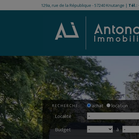
129a, rue de la République - 57240 Knutange |
Tél.:
achat
location
RECHERCHE
Localité
Budget
à