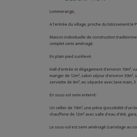
Lommerange,
A l'entrée du village, proche du lotissement le 
Maison individuelle de construction traditionne
complet semi aménagé.
En plain pied surélevé:
Hall d'entrée et dégagement d'environ 10m², c
manger de 12m², salon séjour d'environ 30m²,
serviette de 6m², wc séparée avec lave main, 3
En sous-sol semi enterré :
Un cellier de 10m², une pièce (possibilité d'u
chaufferie de 12m² avec salle d'eau d'été, gar
Le sous-sol est semi aménagé (carrelage au sol