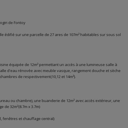
Pogin de Fontoy
lle édifié sur une parcelle de 27 ares de 107m² habitables sur sous sol
uisine équipée de 12m² permettant un accès à une lumineuse salle à
 salle d'eau rénovée avec meuble vasque, rangement douche et sèche
 chambres de respectivement(10,12 et 14m²).
n bureau ou chambre), une buanderie de 12m² avec accès extérieur, une
age de 32m²(8.7m x 3.7m)
, fenêtres et chauffage central)