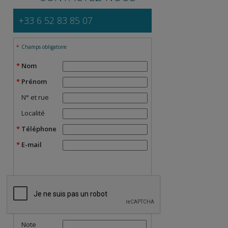
+33 6 52 83 85 07
Champs obligatoire
Nom
Prénom
N° et rue
Localité
Téléphone
E-mail
Note