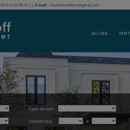
+33 6 52 83 85 07
|
|
E-mail :
a.luximmobiliere@gmail.com
ACCUEIL
VENT
Type de bien
Chambre(s)
à