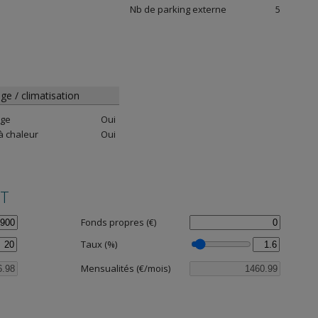
Nb de parking externe
5
ge / climatisation
age
Oui
 chaleur
Oui
NT
Fonds propres (€)
Taux (%)
Mensualités (€/mois)