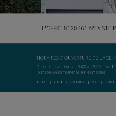
L'OFFRE 8128461 N'EXISTE 
HORAIRES D'OUVERTURE DE L'AGEN
Du lundi au vendredi de 9h00 à 12h00 et de 14
Joignable en permanence sur les mobiles
ACCUEIL
|
VENTES
|
LOCATIONS
|
NEUF
|
CONTA