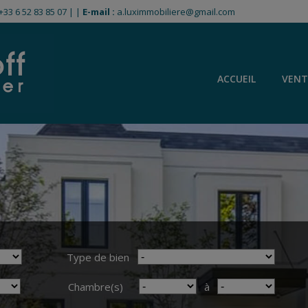
+33 6 52 83 85 07
|
|
E-mail :
a.luximmobiliere@gmail.com
ACCUEIL
VENT
Type de bien
Chambre(s)
à