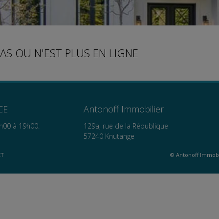
PAS OU N'EST PLUS EN LIGNE
CE
Antonoff Immobilier
h00 à 19h00.
129a, rue de la République
57240 Knutange
CT
© Antonoff Immobi