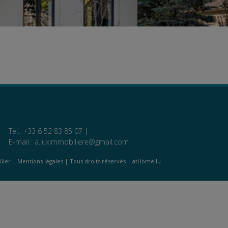
Tél.: +33 6 52 83 85 07 |
E-mail :
a.luximmobiliere@gmail.com
lier |
Mentions légales
| Tous droits réservés | atHome.lu