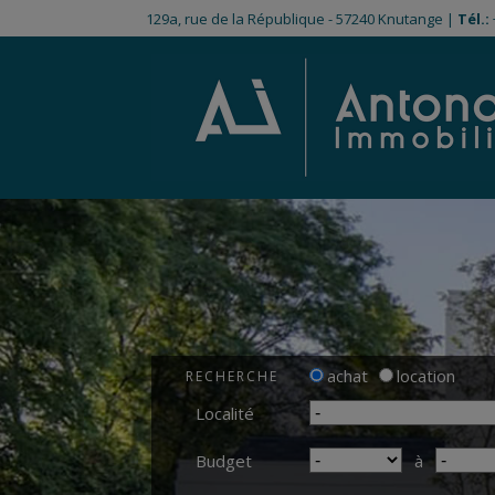
129a, rue de la République - 57240 Knutange |
Tél.:
achat
location
RECHERCHE
Localité
Budget
à