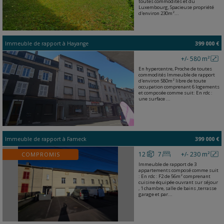
toutes commodités et du
Luxembourg, Spacieuse propriété
d'environ 230m²...
Immeuble de rapport
à
Hayange
399 000 €
+/- 580 m²
En hypercentre, Proche de toutes
commodités Immeuble de rapport
d'environ 580m² libre de toute
occupation comprenant 6 logements
et composée comme suit: En rdc :
une surface ...
Immeuble de rapport
à
Fameck
399 000 €
12
7
+/- 230 m²
COMPROMIS
Immeuble de rapport de 3
appartements composé comme suit
: En rdc : F2 de 56m² comprenant
cuisine équipée ouvrant sur séjour
, 1 chambre, salle de bains ,terrasse
garage et par...