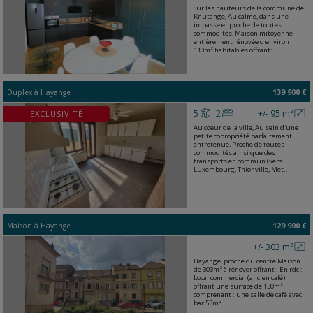
Sur les hauteurs de la commune de
Knutange, Au calme, dans une
impasse et proche de toutes
commodités, Maison mitoyenne
entièrement rénovée d'environ
110m² habitables offrant:...
Duplex
à
Hayange
139 900 €
5
2
+/- 95 m²
EXCLUSIVITÉ
Au coeur de la ville, Au sein d'une
petite copropriété parfaitement
entretenue, Proche de toutes
commodités ainsi que des
transports en commun (vers
Luxembourg, Thionville, Met...
Maison
à
Hayange
129 900 €
+/- 303 m²
Hayange, proche du centre Maison
de 303m² à rénover offrant : En rdc :
Local commercial (ancien café)
offrant une surface de 130m²
comprenant : une salle de café avec
bar 53m²...