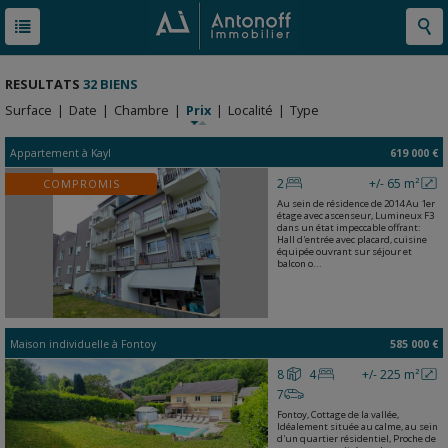
RESULTATS
32 BIENS
Surface
|
Date
|
Chambre
|
Prix
|
Localité
|
Type
Appartement
à
Kayl
619 000 €
2
+/- 65 m²
COMPROMIS
Au sein de résidence de 2014 Au 1er
étage avec ascenseur, Lumineux F3
dans un état impeccable offrant:
Hall d'entrée avec placard, cuisine
équipée ouvrant sur séjour et
balcon o...
Maison individuelle
à
Fontoy
585 000 €
8
4
+/- 225 m²
7
Fontoy, Cottage de la vallée,
Idéalement située au calme, au sein
d'un quartier résidentiel, Proche de