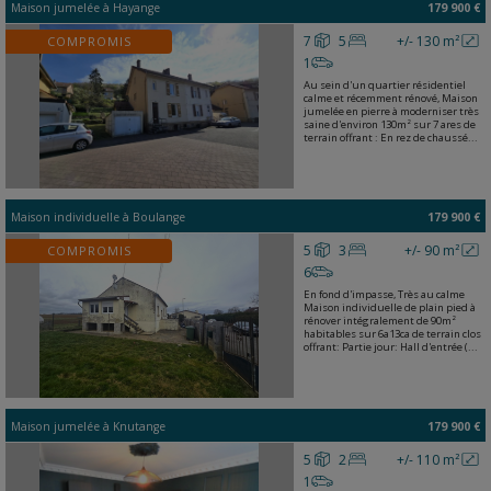
Maison jumelée
à
Hayange
179 900 €
7
5
+/- 130 m²
COMPROMIS
1
Au sein d'un quartier résidentiel
calme et récemment rénové, Maison
jumelée en pierre à moderniser très
saine d'environ 130m² sur 7 ares de
terrain offrant : En rez de chaussé...
Maison individuelle
à
Boulange
179 900 €
5
3
+/- 90 m²
COMPROMIS
6
En fond d'impasse, Très au calme
Maison individuelle de plain pied à
rénover intégralement de 90m²
habitables sur 6a13ca de terrain clos
offrant: Partie jour: Hall d'entrée (...
Maison jumelée
à
Knutange
179 900 €
5
2
+/- 110 m²
1