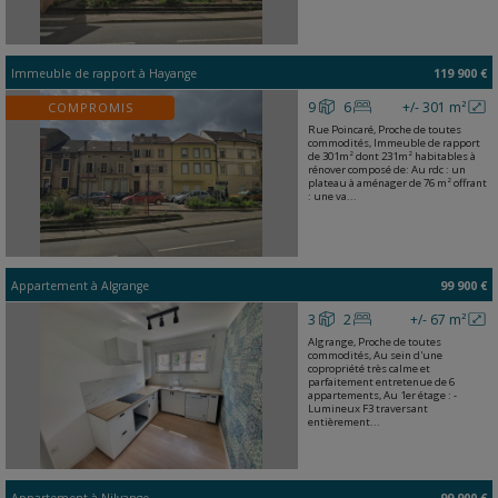
Immeuble de rapport
à
Hayange
119 900 €
9
6
+/- 301 m²
COMPROMIS
Rue Poincaré, Proche de toutes
commodités, Immeuble de rapport
de 301m² dont 231m² habitables à
rénover composé de: Au rdc : un
plateau à aménager de 76 m² offrant
: une va...
Appartement
à
Algrange
99 900 €
3
2
+/- 67 m²
Algrange, Proche de toutes
commodités, Au sein d'une
copropriété très calme et
parfaitement entretenue de 6
appartements, Au 1er étage : -
Lumineux F3 traversant
entièrement...