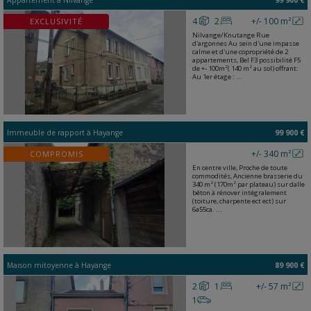
Appartement
à
Nilvange
99 900 €
4
2
+/- 100 m²
EXCLUSIVITÉ
Nilvange/Knutange Rue
d'argonnes Au sein d'une impasse
calme et d'une copropriété de 2
appartements, Bel F3 possibilité F5
de +- 100m²( 140 m² au sol) offrant:
Au 1er étage : ...
Immeuble de rapport
à
Hayange
99 900 €
+/- 340 m²
COMPROMIS
En centre ville, Proche de toute
commodités, Ancienne brasserie du
340 m² (170m² par plateau) sur dalle
béton à rénover intégralement
(toiture, charpente ect ect) sur
6a55ca. ...
Maison mitoyenne
à
Hayange
89 900 €
2
1
+/- 57 m²
1