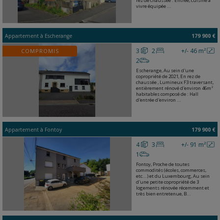
rez de chaussée : Entrée, cuisine à
vivre équipée ...
Appartement
à
Escherange
179 900 €
3
2
+/- 46 m²
COMPROMIS
2
Escherange, Au sein d'une
copropriété de 2021, En rez de
chaussée , Lumineux F3 traversant,
entièrement rénové d'environ 46m²
habitables composé de : Hall
d'entrée d'environ ...
Appartement
à
Fontoy
179 900 €
4
3
+/- 91 m²
1
Fontoy, Proche de toutes
commodités (écoles, commerces,
etc...) et du Luxembourg, Au sein
d'une petite copropriété de 3
logements rénovée récemment et
très bien entretenue, B...