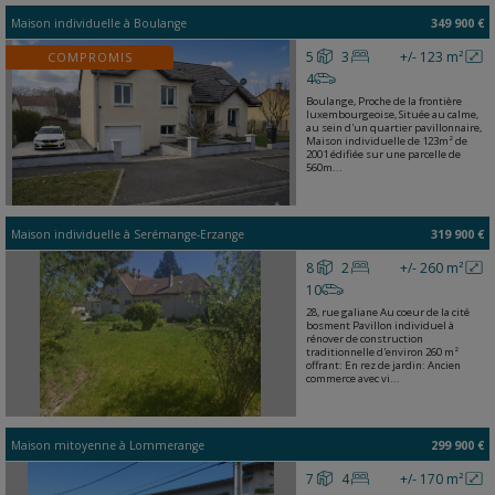
Maison individuelle
à
Boulange
349 900 €
5
3
+/- 123 m²
COMPROMIS
4
Boulange, Proche de la frontière
luxembourgeoise, Située au calme,
au sein d'un quartier pavillonnaire,
Maison individuelle de 123m² de
2001 édifiée sur une parcelle de
560m...
Maison individuelle
à
Serémange-Erzange
319 900 €
8
2
+/- 260 m²
10
28, rue galiane Au coeur de la cité
bosment Pavillon individuel à
rénover de construction
traditionnelle d'environ 260 m²
offrant: En rez de jardin: Ancien
commerce avec vi...
Maison mitoyenne
à
Lommerange
299 900 €
7
4
+/- 170 m²