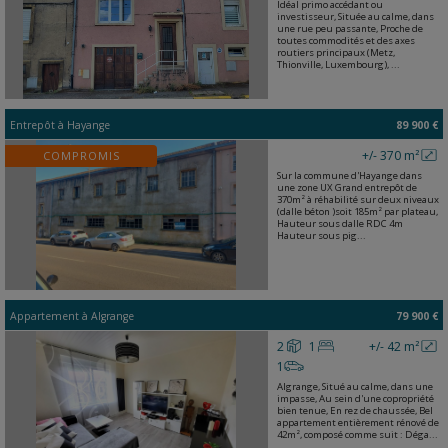
Idéal primo accédant ou
investisseur, Située au calme, dans
une rue peu passante, Proche de
toutes commodités et des axes
routiers principaux (Metz,
Thionville, Luxembourg), ...
Entrepôt
à
Hayange
89 900 €
+/- 370 m²
COMPROMIS
Sur la commune d'Hayange dans
une zone UX Grand entrepôt de
370m² à réhabilité sur deux niveaux
(dalle béton )soit 185m² par plateau,
Hauteur sous dalle RDC 4m
Hauteur sous pig...
Appartement
à
Algrange
79 900 €
2
1
+/- 42 m²
1
Algrange, Situé au calme, dans une
impasse, Au sein d'une copropriété
bien tenue, En rez de chaussée, Bel
appartement entièrement rénové de
42m², composé comme suit : Déga...