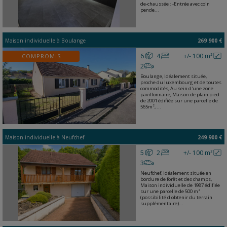
de-chaussée : -Entrée avec coin
pende...
Maison individuelle
à
Boulange
269 900 €
6
4
+/- 100 m²
COMPROMIS
2
Boulange, Idéalement située,
proche du luxembourg et de toutes
commodités, Au sein d'une zone
pavillonnaire, Maison de plain pied
de 2001 édifiée sur une parcelle de
565m², ...
Maison individuelle
à
Neufchef
249 900 €
5
2
+/- 100 m²
3
Neufchef, Idéalement située en
bordure de forêt et des champs,
Maison individuelle de 1987 édifiée
sur une parcelle de 500 m²
(possibilité d'obtenir du terrain
supplémentaire)...