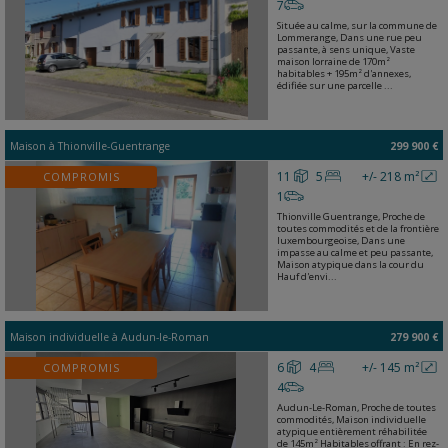
7
Située au calme, sur la commune de
Lommerange, Dans une rue peu
passante, à sens unique, Vaste
maison lorraine de 170m²
habitables + 195m² d'annexes,
édifiée sur une parcelle ...
Maison
à
Thionville-Guentrange
299 900 €
11
5
+/- 218 m²
COMPROMIS
1
Thionville Guentrange, Proche de
toutes commodités et de la frontière
luxembourgeoise, Dans une
impasse au calme et peu passante,
Maison atypique dans la cour du
Hauf d'envi...
Maison individuelle
à
Audun-le-Roman
279 900 €
6
4
+/- 145 m²
COMPROMIS
4
Audun-Le-Roman, Proche de toutes
commodités, Maison individuelle
atypique entièrement réhabilitée
de 145m² Habitables offrant : En rez-