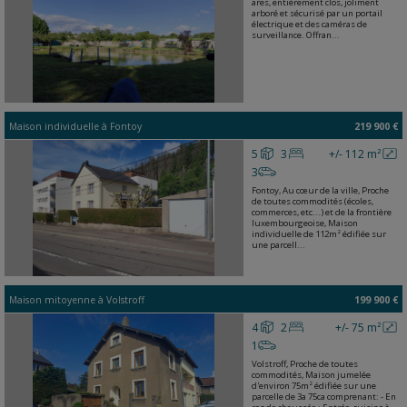
ares, entièrement clos, joliment
arboré et sécurisé par un portail
électrique et des caméras de
surveillance. Offran...
Maison individuelle
à
Fontoy
219 900 €
5
3
+/- 112 m²
3
Fontoy, Au cœur de la ville, Proche
de toutes commodités (écoles,
commerces, etc...) et de la frontière
luxembourgeoise, Maison
individuelle de 112m² édifiée sur
une parcell...
Maison mitoyenne
à
Volstroff
199 900 €
4
2
+/- 75 m²
1
Volstroff, Proche de toutes
commodités, Maison jumelée
d'environ 75m² édifiée sur une
parcelle de 3a 75ca comprenant: - En