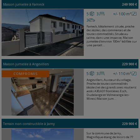
Maison jumelée
à
Fameck
249 900 €
5
3
+/- 100 m²
3
Fameck, Idéalement située, proche
des écoles, des commerces et de
toutes commodités, Située au
calme, dans une impasse, Maison
jumelée d'environ 100m² édifiée sur
une parcell...
Maison jumelée
à
Angevillers
229 900 €
5
3
+/- 110 m²
COMPROMIS
Angevillers, Au cœur du village,
Proche de toutes commodités
(écoles) et des grands axes routiers(
accès A30,A31 frontières Esch,
Dudelange et Volmerange-les-
Mines) Maison jum...
Terrain non constructible
à
Jarny
229 900 €
Sur la commune de Jarny,
Magnifique étang de loisirs de 77