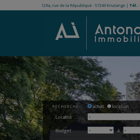
129a, rue de la République - 57240 Knutange |
Tél.:
achat
location
RECHERCHE
Localité
Budget
à