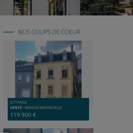
NOS COUPS DE COEUR
OTTANGE
VENTE
-
MAISON INDIVIDUELLE
119 900 €