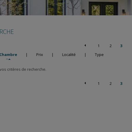
ERCHE
1
2
3
Chambre
|
Prix
|
Localité
|
Type
os critères de recherche.
1
2
3