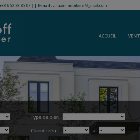
+33 6 52 83 85 07
|
|
E-mail :
a.luximmobiliere@gmail.com
ACCUEIL
VENT
Type de bien
Chambre(s)
à