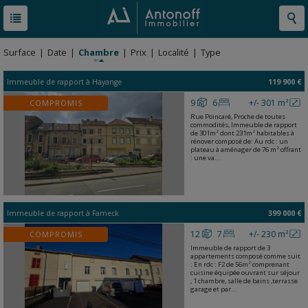
RESULTATS
32 BIENS
Surface
|
Date
|
Chambre
|
Prix
|
Localité
|
Type
Immeuble de rapport
à
Hayange
119 900 €
9
6
+/- 301 m²
COMPROMIS
Rue Poincaré, Proche de toutes
commodités, Immeuble de rapport
de 301m² dont 231m² habitables à
rénover composé de: Au rdc : un
plateau à aménager de 76 m² offrant
: une va...
Immeuble de rapport
à
Fameck
399 000 €
12
7
+/- 230 m²
COMPROMIS
Immeuble de rapport de 3
appartements composé comme suit
: En rdc : F2 de 56m² comprenant
cuisine équipée ouvrant sur séjour
, 1 chambre, salle de bains ,terrasse
garage et par...