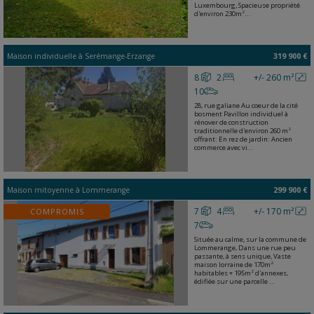
Luxembourg, Spacieuse propriété
d'environ 230m²...
Maison individuelle
à
Serémange-Erzange
319 900 €
8
2
+/- 260 m²
10
28, rue galiane Au coeur de la cité
bosment Pavillon individuel à
rénover de construction
traditionnelle d'environ 260 m²
offrant: En rez de jardin: Ancien
commerce avec vi...
Maison mitoyenne
à
Lommerange
299 900 €
7
4
+/- 170 m²
COMPROMIS
7
Située au calme, sur la commune de
Lommerange, Dans une rue peu
passante, à sens unique, Vaste
maison lorraine de 170m²
habitables + 195m² d'annexes,
édifiée sur une parcelle ...