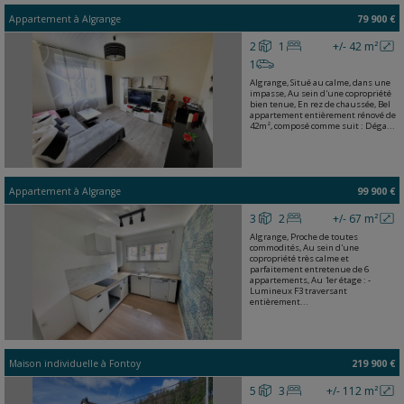
Appartement
à
Algrange
79 900 €
2
1
+/- 42 m²
1
Algrange, Situé au calme, dans une
impasse, Au sein d'une copropriété
bien tenue, En rez de chaussée, Bel
appartement entièrement rénové de
42m², composé comme suit : Déga...
Appartement
à
Algrange
99 900 €
3
2
+/- 67 m²
Algrange, Proche de toutes
commodités, Au sein d'une
copropriété très calme et
parfaitement entretenue de 6
appartements, Au 1er étage : -
Lumineux F3 traversant
entièrement...
Maison individuelle
à
Fontoy
219 900 €
5
3
+/- 112 m²