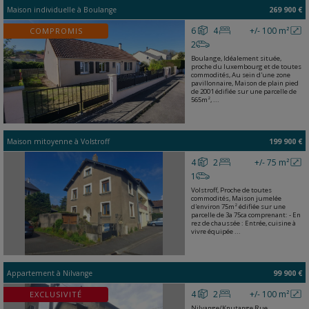
Maison individuelle
à
Boulange
269 900 €
6
4
+/- 100 m²
COMPROMIS
2
Boulange, Idéalement située,
proche du luxembourg et de toutes
commodités, Au sein d'une zone
pavillonnaire, Maison de plain pied
de 2001 édifiée sur une parcelle de
565m², ...
Maison mitoyenne
à
Volstroff
199 900 €
4
2
+/- 75 m²
1
Volstroff, Proche de toutes
commodités, Maison jumelée
d'environ 75m² édifiée sur une
parcelle de 3a 75ca comprenant: - En
rez de chaussée : Entrée, cuisine à
vivre équipée ...
Appartement
à
Nilvange
99 900 €
4
2
+/- 100 m²
EXCLUSIVITÉ
Nilvange/Knutange Rue