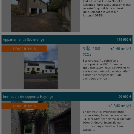
état situé rue Lucien Noirot à
Nilvange Porte basculante en métal
récente Disponible de suite et
uniquement à la vente Mr
Antonoff:06-52-...
Appartement
à
Escherange
179 900 €
3
2
+/- 46 m²
COMPROMIS
2
Escherange, Au sein d'une
copropriété de 2021, En rez de
chaussée , Lumineux F3 traversant,
entièrement rénové d'environ 46m²
habitables composé de : Hall
d'entrée d'environ ...
Immeuble de rapport
à
Hayange
99 900 €
+/- 340 m²
COMPROMIS
En centre ville, Proche de toute
commodités, Ancienne brasserie du
340 m² (170m² par plateau) sur dalle
béton à rénover intégralement
(toiture, charpente ect ect) sur
6a55ca. ...