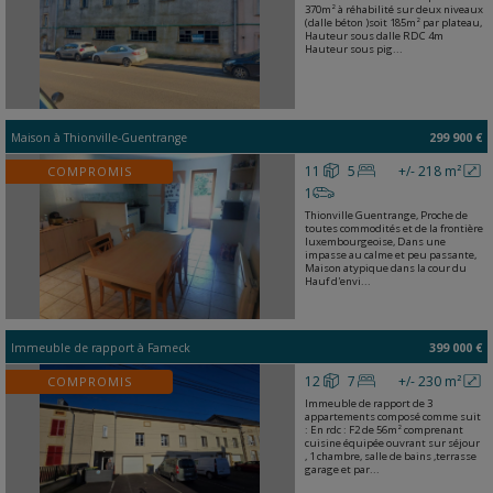
370m² à réhabilité sur deux niveaux
(dalle béton )soit 185m² par plateau,
Hauteur sous dalle RDC 4m
Hauteur sous pig...
Maison
à
Thionville-Guentrange
299 900 €
11
5
+/- 218 m²
COMPROMIS
1
Thionville Guentrange, Proche de
toutes commodités et de la frontière
luxembourgeoise, Dans une
impasse au calme et peu passante,
Maison atypique dans la cour du
Hauf d'envi...
Immeuble de rapport
à
Fameck
399 000 €
12
7
+/- 230 m²
COMPROMIS
Immeuble de rapport de 3
appartements composé comme suit
: En rdc : F2 de 56m² comprenant
cuisine équipée ouvrant sur séjour
, 1 chambre, salle de bains ,terrasse
garage et par...