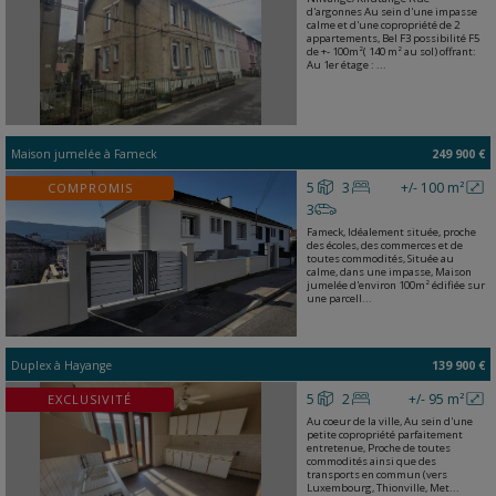
d'argonnes Au sein d'une impasse
calme et d'une copropriété de 2
appartements, Bel F3 possibilité F5
de +- 100m²( 140 m² au sol) offrant:
Au 1er étage : ...
Maison jumelée
à
Fameck
249 900 €
5
3
+/- 100 m²
COMPROMIS
3
Fameck, Idéalement située, proche
des écoles, des commerces et de
toutes commodités, Située au
calme, dans une impasse, Maison
jumelée d'environ 100m² édifiée sur
une parcell...
Duplex
à
Hayange
139 900 €
5
2
+/- 95 m²
EXCLUSIVITÉ
Au coeur de la ville, Au sein d'une
petite copropriété parfaitement
entretenue, Proche de toutes
commodités ainsi que des
transports en commun (vers
Luxembourg, Thionville, Met...