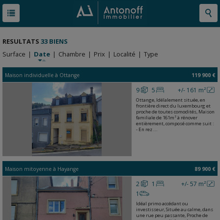
RESULTATS
33 BIENS
Surface
|
Date
|
Chambre
|
Prix
|
Localité
|
Type
Maison individuelle
à
Ottange
119 900 €
9
5
+/- 161 m²
Ottange, Idélalement située, en
frontière direct du luxembourg et
proche de toutes comodités, Maison
familiale de 161m² à rénover
entièrement, composé comme suit :
- En rez ...
Maison mitoyenne
à
Hayange
89 900 €
2
1
+/- 57 m²
1
Idéal primo accédant ou
investisseur, Située au calme, dans
une rue peu passante, Proche de