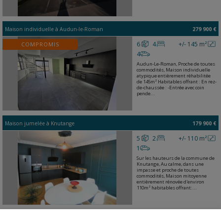
Maison individuelle
à
Audun-le-Roman
279 900 €
6
4
+/- 145 m²
COMPROMIS
4
Audun-Le-Roman, Proche de toutes
commodités, Maison individuelle
atypique entièrement réhabilitée
de 145m² Habitables offrant : En rez-
de-chaussée : -Entrée avec coin
pende...
Maison jumelée
à
Knutange
179 900 €
5
2
+/- 110 m²
1
Sur les hauteurs de la commune de
Knutange, Au calme, dans une
impasse et proche de toutes
commodités, Maison mitoyenne
entièrement rénovée d'environ
110m² habitables offrant:...
Appartement
à
Kayl
619 000 €