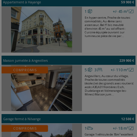
Appartement
à
Hayange
59 900 €
1
+/- 45 m²
En hyper centre, Proche de toutes
commodités, Au 4ème sans
ascenseur, Bel f1 bis meublé
d'environ 45 m² au sol offrant :
Cuisine équipée ouvrant sur
lumineuse pièce de vie par...
Maison jumelée
à
Angevillers
229 900 €
5
3
+/- 110 m²
COMPROMIS
Angevillers, Au cœur du village,
Proche de toutes commodités
(écoles) et des grands axes routiers(
accès A30,A31 frontières Esch,
Dudelange et Volmerange-les-
Mines) Maison jum...
Garage fermé
à
Nilvange
12 500 €
1
+/- 18 m²
COMPROMIS
Garage 1 véhicule de 18m² excellent