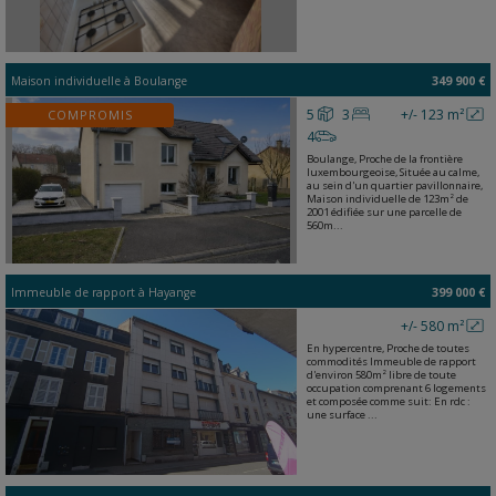
Maison individuelle
à
Boulange
349 900 €
5
3
+/- 123 m²
COMPROMIS
4
Boulange, Proche de la frontière
luxembourgeoise, Située au calme,
au sein d'un quartier pavillonnaire,
Maison individuelle de 123m² de
2001 édifiée sur une parcelle de
560m...
Immeuble de rapport
à
Hayange
399 000 €
+/- 580 m²
En hypercentre, Proche de toutes
commodités Immeuble de rapport
d'environ 580m² libre de toute
occupation comprenant 6 logements
et composée comme suit: En rdc :
une surface ...