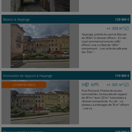
Maison
à
Hayange
129 900 €
+/- 303 m²
Hayange, proche du centre Maison
de 303m² à rénover offrant : En rdc :
Local commercial (ancien café)
offrant une surface de 130m²
comprenant : une salle de café avec
bar 53m²...
Immeuble de rapport
à
Hayange
119 900 €
9
6
+/- 301 m²
COMPROMIS
Rue Poincaré, Proche de toutes
commodités, Immeuble de rapport
de 301m² dont 231m² habitables à
rénover composé de: Au rdc : un
plateau à aménager de 76 m² offrant
: une va...