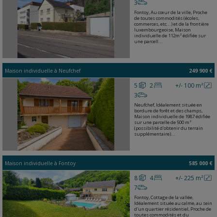
3
Fontoy, Au cœur de la ville, Proche
de toutes commodités (écoles,
commerces, etc...) et de la frontière
luxembourgeoise, Maison
individuelle de 112m² édifiée sur
une parcell...
Maison individuelle
à
Neufchef
249 900 €
5
2
+/- 100 m²
3
Neufchef, Idéalement située en
bordure de forêt et des champs,
Maison individuelle de 1987 édifiée
sur une parcelle de 500 m²
(possibilité d'obtenir du terrain
supplémentaire)...
Maison individuelle
à
Fontoy
585 000 €
8
4
+/- 225 m²
7
Fontoy, Cottage de la vallée,
Idéalement située au calme, au sein
d'un quartier résidentiel, Proche de
toutes commodités et du