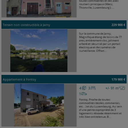
toutes commodités et des axes
routiers principaux (Metz,
Thionville, Luxembourg), ...
Terrain non constructible
à
Jarny
229 900 €
Sur la commune de Jarny,
Magnifique étang de loisirs de 77
ares, entièrement clos, joliment
arboré et sécurisé par un portail
électrique et des caméras de
surveillance. Offran...
Appartement
à
Fontoy
179 900 €
4
3
+/- 91 m²
1
Fontoy, Proche de toutes
commodités (écoles, commerces,
etc...) et du Luxembourg, Au sein
d'une petite copropriété de 3
logements rénovée récemment et
très bien entretenue, B...