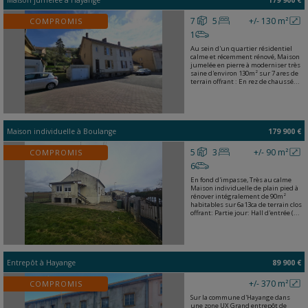
Maison jumelée
à
Hayange
179 900 €
7
5
+/- 130 m²
COMPROMIS
1
Au sein d'un quartier résidentiel
calme et récemment rénové, Maison
jumelée en pierre à moderniser très
saine d'environ 130m² sur 7 ares de
terrain offrant : En rez de chaussé...
Maison individuelle
à
Boulange
179 900 €
5
3
+/- 90 m²
COMPROMIS
6
En fond d'impasse, Très au calme
Maison individuelle de plain pied à
rénover intégralement de 90m²
habitables sur 6a13ca de terrain clos
offrant: Partie jour: Hall d'entrée (...
Entrepôt
à
Hayange
89 900 €
+/- 370 m²
COMPROMIS
Sur la commune d'Hayange dans
une zone UX Grand entrepôt de