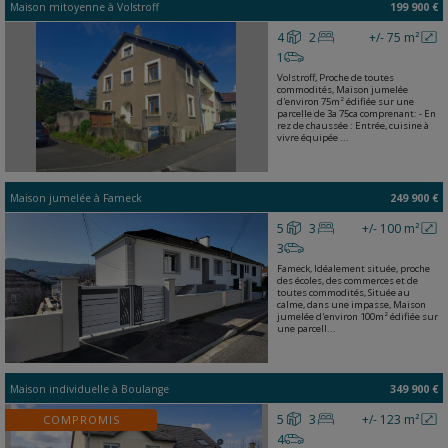
Maison mitoyenne
à
Volstroff
199 900 €
4
2
+/- 75 m²
1
Volstroff, Proche de toutes
commodités, Maison jumelée
d'environ 75m² édifiée sur une
parcelle de 3a 75ca comprenant: - En
rez de chaussée : Entrée, cuisine à
vivre équipée ...
Maison jumelée
à
Fameck
249 900 €
5
3
+/- 100 m²
3
Fameck, Idéalement située, proche
des écoles, des commerces et de
toutes commodités, Située au
calme, dans une impasse, Maison
jumelée d'environ 100m² édifiée sur
une parcell...
Maison individuelle
à
Boulange
349 900 €
5
3
+/- 123 m²
COMPROMIS
4