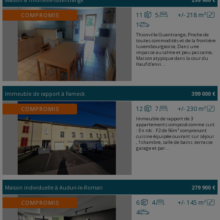
Maison
à
Thionville-Guentrange
299 900 €
11
5
+/- 218 m²
COMPROMIS
1
Thionville Guentrange, Proche de
toutes commodités et de la frontière
luxembourgeoise, Dans une
impasse au calme et peu passante,
Maison atypique dans la cour du
Hauf d'envi...
Immeuble de rapport
à
Fameck
399 000 €
12
7
+/- 230 m²
COMPROMIS
Immeuble de rapport de 3
appartements composé comme suit
: En rdc : F2 de 56m² comprenant
cuisine équipée ouvrant sur séjour
, 1 chambre, salle de bains ,terrasse
garage et par...
Maison individuelle
à
Audun-le-Roman
279 900 €
6
4
+/- 145 m²
COMPROMIS
4