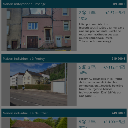
Maison mitoyenne
à
Hayange
89 900 €
2
1
+/- 57 m²
1
Idéal primo accédant ou
investisseur, Située au calme, dans
une rue peu passante, Proche de
toutes commodités et des axes
routiers principaux (Metz,
Thionville, Luxembourg), ...
Maison individuelle
à
Fontoy
219 900 €
5
3
+/- 112 m²
3
Fontoy, Au cœur de la ville, Proche
de toutes commodités (écoles,
commerces, etc...) et de la frontière
luxembourgeoise, Maison
individuelle de 112m² édifiée sur
une parcell...
Maison individuelle
à
Neufchef
249 900 €
5
2
+/- 100 m²
3