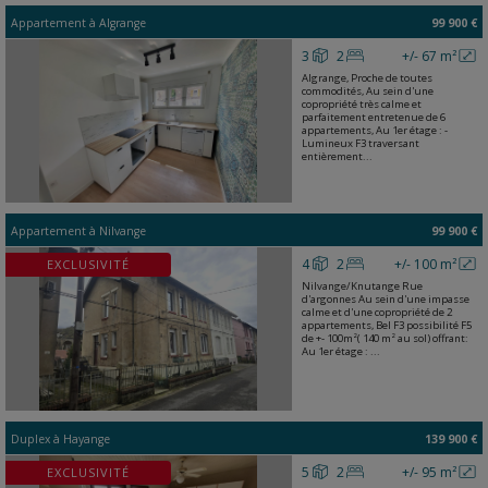
Appartement
à
Algrange
99 900 €
3
2
+/- 67 m²
Algrange, Proche de toutes
commodités, Au sein d'une
copropriété très calme et
parfaitement entretenue de 6
appartements, Au 1er étage : -
Lumineux F3 traversant
entièrement...
Appartement
à
Nilvange
99 900 €
4
2
+/- 100 m²
EXCLUSIVITÉ
Nilvange/Knutange Rue
d'argonnes Au sein d'une impasse
calme et d'une copropriété de 2
appartements, Bel F3 possibilité F5
de +- 100m²( 140 m² au sol) offrant:
Au 1er étage : ...
Duplex
à
Hayange
139 900 €
5
2
+/- 95 m²
EXCLUSIVITÉ