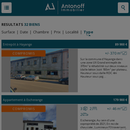
RESULTATS
32 BIENS
Surface
|
Date
|
Chambre
|
Prix
|
Localité
|
Type
Entrepôt
à
Hayange
89 900 €
+/- 370 m²
COMPROMIS
Sur la commune d'Hayange dans
une zone UX Grand entrepôt de
370m² à réhabilité sur deux niveaux
(dalle béton )soit 185m² par plateau,
Hauteur sous dalle RDC 4m
Hauteur sous pig...
Appartement
à
Escherange
179 900 €
3
2
+/- 46 m²
COMPROMIS
2
Escherange, Au sein d'une
copropriété de 2021, En rez de
chaussée , Lumineux F3 traversant,