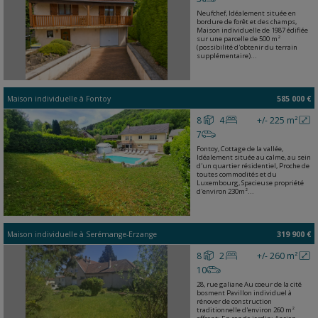
Neufchef, Idéalement située en
bordure de forêt et des champs,
Maison individuelle de 1987 édifiée
sur une parcelle de 500 m²
(possibilité d'obtenir du terrain
supplémentaire)...
Maison individuelle
à
Fontoy
585 000 €
8
4
+/- 225 m²
7
Fontoy, Cottage de la vallée,
Idéalement située au calme, au sein
d'un quartier résidentiel, Proche de
toutes commodités et du
Luxembourg, Spacieuse propriété
d'environ 230m²...
Maison individuelle
à
Serémange-Erzange
319 900 €
8
2
+/- 260 m²
10
28, rue galiane Au coeur de la cité
bosment Pavillon individuel à
rénover de construction
traditionnelle d'environ 260 m²