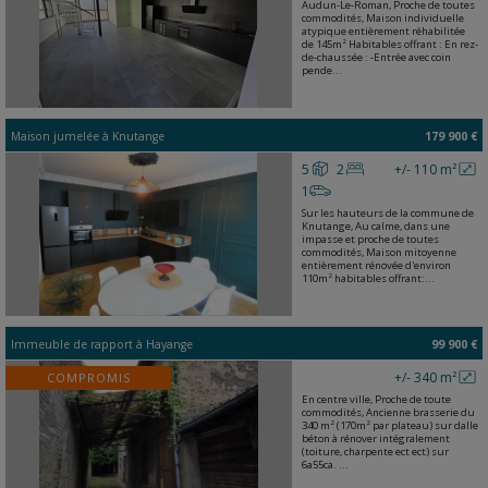
Audun-Le-Roman, Proche de toutes
commodités, Maison individuelle
atypique entièrement réhabilitée
de 145m² Habitables offrant : En rez-
de-chaussée : -Entrée avec coin
pende...
Maison jumelée
à
Knutange
179 900 €
5
2
+/- 110 m²
1
Sur les hauteurs de la commune de
Knutange, Au calme, dans une
impasse et proche de toutes
commodités, Maison mitoyenne
entièrement rénovée d'environ
110m² habitables offrant:...
Immeuble de rapport
à
Hayange
99 900 €
+/- 340 m²
COMPROMIS
En centre ville, Proche de toute
commodités, Ancienne brasserie du
340 m² (170m² par plateau) sur dalle
béton à rénover intégralement
(toiture, charpente ect ect) sur
6a55ca. ...