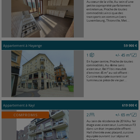
Au coeur de la ville, Au sein d'une
petite copropriété parfaitement
entretenue, Proche de toutes
commodités ainsi que des
transports en commun (vers
Luxembourg, Thionville, Met...
Appartement
à
Hayange
59 900 €
1
+/- 45 m²
En hyper centre, Proche de toutes
commodités, Au 4ème sans
ascenseur, Bel f1 bis meublé
d'environ 45 m² au sol offrant :
Cuisine équipée ouvrant sur
lumineuse pièce de vie par...
Appartement
à
Kayl
619 000 €
2
+/- 65 m²
COMPROMIS
Au sein de résidence de 2014 Au 1er
étage avec ascenseur, Lumineux F3
dans un état impeccable offrant:
Hall d'entrée avec placard, cuisine
équipée ouvrant sur séjour et
balcon o...