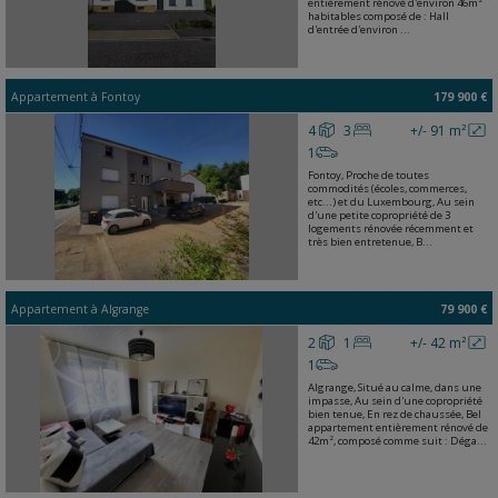
entièrement rénové d'environ 46m²
habitables composé de : Hall
d'entrée d'environ ...
Appartement
à
Fontoy
179 900 €
4
3
+/- 91 m²
1
Fontoy, Proche de toutes
commodités (écoles, commerces,
etc...) et du Luxembourg, Au sein
d'une petite copropriété de 3
logements rénovée récemment et
très bien entretenue, B...
Appartement
à
Algrange
79 900 €
2
1
+/- 42 m²
1
Algrange, Situé au calme, dans une
impasse, Au sein d'une copropriété
bien tenue, En rez de chaussée, Bel
appartement entièrement rénové de
42m², composé comme suit : Déga...