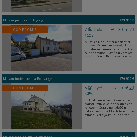
Maison jumelée
à
Hayange
179 900 €
7
5
+/- 130 m²
COMPROMIS
1
Au sein d'un quartier résidentiel
calme et récemment rénové, Maison
jumelée en pierre à moderniser très
saine d'environ 130m² sur 7 ares de
terrain offrant : En rez de chaussé...
Maison individuelle
à
Boulange
179 900 €
5
3
+/- 90 m²
COMPROMIS
6
En fond d'impasse, Très au calme
Maison individuelle de plain pied à
rénover intégralement de 90m²
habitables sur 6a13ca de terrain clos
offrant: Partie jour: Hall d'entrée (...