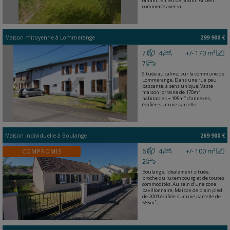
offrant: En rez de jardin: Ancien
commerce avec vi...
Maison mitoyenne
à
Lommerange
299 900 €
7
4
+/- 170 m²
7
Située au calme, sur la commune de
Lommerange, Dans une rue peu
passante, à sens unique, Vaste
maison lorraine de 170m²
habitables + 195m² d'annexes,
édifiée sur une parcelle ...
Maison individuelle
à
Boulange
269 900 €
6
4
+/- 100 m²
COMPROMIS
2
Boulange, Idéalement située,
proche du luxembourg et de toutes
commodités, Au sein d'une zone
pavillonnaire, Maison de plain pied
de 2001 édifiée sur une parcelle de
565m², ...