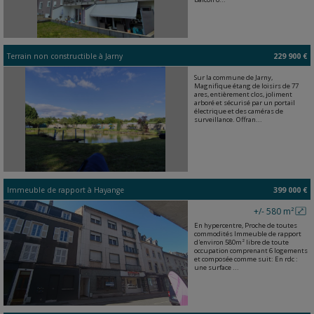
Terrain non constructible
à
Jarny
229 900 €
Sur la commune de Jarny,
Magnifique étang de loisirs de 77
ares, entièrement clos, joliment
arboré et sécurisé par un portail
électrique et des caméras de
surveillance. Offran...
Immeuble de rapport
à
Hayange
399 000 €
+/- 580 m²
En hypercentre, Proche de toutes
commodités Immeuble de rapport
d'environ 580m² libre de toute
occupation comprenant 6 logements
et composée comme suit: En rdc :
une surface ...