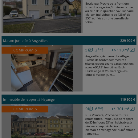
Boulange, Proche de la frontière
luxembourgeoise, Située au calme,
au sein d'un quartier pavillonnaire,
Maison individuelle de 123m² de
2001 édifiée sur une parcelle de
560m...
Maison jumelée
à
Angevillers
229 900 €
5
3
+/- 110 m²
COMPROMIS
Angevillers, Au cœur du village,
Proche de toutes commodités
(écoles) et des grands axes routiers(
accès A30,A31 frontières Esch,
Dudelange et Volmerange-les-
Mines) Maison jum...
Immeuble de rapport
à
Hayange
119 900 €
9
6
+/- 301 m²
COMPROMIS
Rue Poincaré, Proche de toutes
commodités, Immeuble de rapport
de 301m² dont 231m² habitables à
rénover composé de: Au rdc : un
plateau à aménager de 76 m² offrant
: une va...