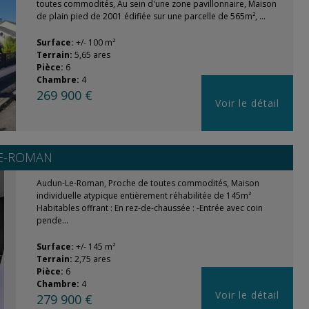
toutes commodités, Au sein d'une zone pavillonnaire, Maison
de plain pied de 2001 édifiée sur une parcelle de 565m², ...
Surface:
+/- 100 m²
Terrain:
5,65 ares
Pièce:
6
Chambre:
4
269 900 €
Voir le détail
E-ROMAN
Audun-Le-Roman, Proche de toutes commodités, Maison
individuelle atypique entièrement réhabilitée de 145m²
Habitables offrant : En rez-de-chaussée : -Entrée avec coin
pende...
Surface:
+/- 145 m²
Terrain:
2,75 ares
Pièce:
6
Chambre:
4
Voir le détail
279 900 €