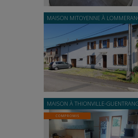
MAISON MITOYENNE À
LOMMERAN
MAISON À
THIONVILLE-GUENTRAN
COMPROMIS