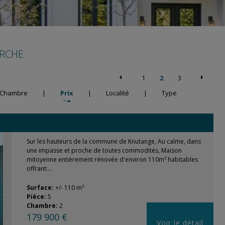
ERCHE
1
2
3
Chambre
|
Prix
|
Localité
|
Type
Sur les hauteurs de la commune de Knutange, Au calme, dans
une impasse et proche de toutes commodités, Maison
mitoyenne entièrement rénovée d'environ 110m² habitables
offrant:...
Surface:
+/- 110 m²
Pièce:
5
Chambre:
2
179 900 €
Voir le détail