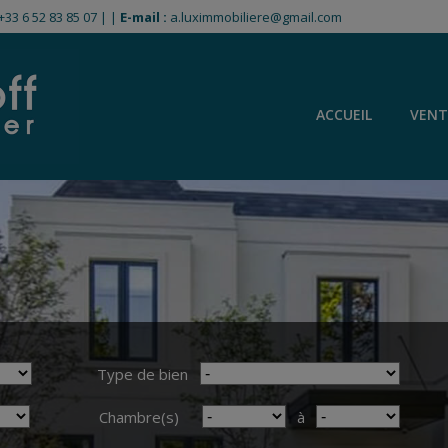
+33 6 52 83 85 07
|
|
E-mail :
a.luximmobiliere@gmail.com
ACCUEIL
VENT
Type de bien
Chambre(s)
à