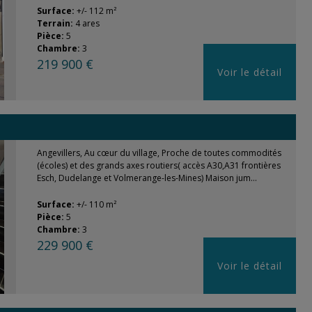
Surface:
+/- 112 m²
Terrain:
4 ares
Pièce:
5
Chambre:
3
219 900 €
Voir le détail
Angevillers, Au cœur du village, Proche de toutes commodités
(écoles) et des grands axes routiers( accès A30,A31 frontières
Esch, Dudelange et Volmerange-les-Mines) Maison jum...
Surface:
+/- 110 m²
Pièce:
5
Chambre:
3
229 900 €
Voir le détail