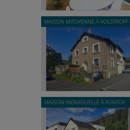
MAISON MITOYENNE À
VOLSTROFF
MAISON INDIVIDUELLE À
FONTOY