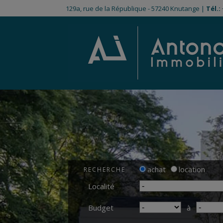
129a, rue de la République - 57240 Knutange |
Tél.:
achat
location
RECHERCHE
Localité
Budget
à