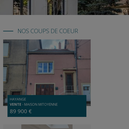
NOS COUPS DE COEUR
HAYANGE
VENTE
-
MAISON MITOYENNE
89 900 €