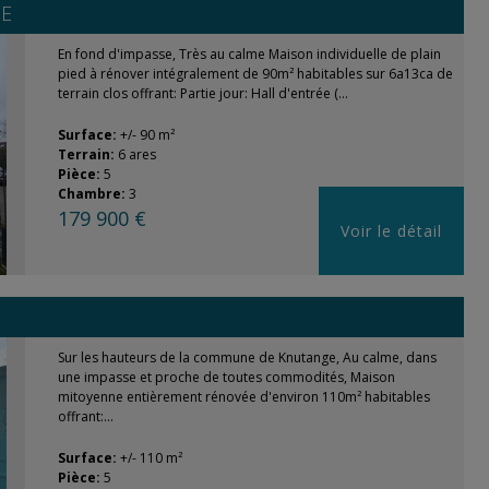
E
En fond d'impasse, Très au calme Maison individuelle de plain
pied à rénover intégralement de 90m² habitables sur 6a13ca de
terrain clos offrant: Partie jour: Hall d'entrée (...
Surface:
+/- 90 m²
Terrain:
6 ares
Pièce:
5
Chambre:
3
179 900 €
Voir le détail
Sur les hauteurs de la commune de Knutange, Au calme, dans
une impasse et proche de toutes commodités, Maison
mitoyenne entièrement rénovée d'environ 110m² habitables
offrant:...
Surface:
+/- 110 m²
Pièce:
5