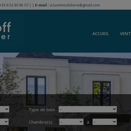
+33 6 52 83 85 07
|
|
E-mail :
a.luximmobiliere@gmail.com
ACCUEIL
VENT
Type de bien
Chambre(s)
à