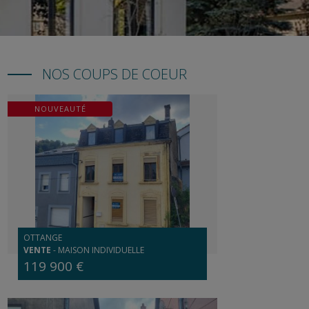
NOS COUPS DE COEUR
NOUVEAUTÉ
OTTANGE
VENTE
-
MAISON INDIVIDUELLE
119 900 €