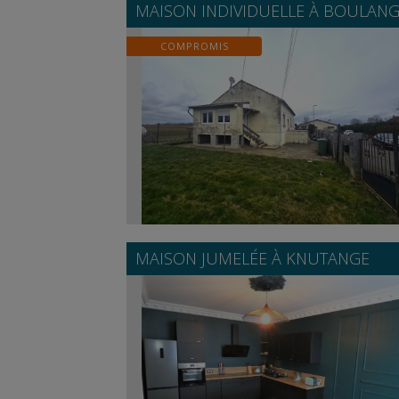
MAISON INDIVIDUELLE À
BOULANG
COMPROMIS
MAISON JUMELÉE À
KNUTANGE