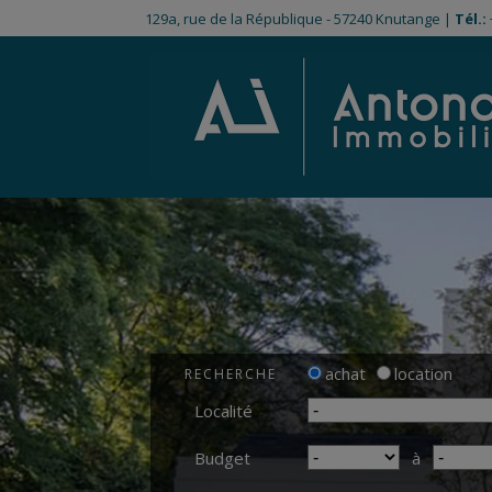
129a, rue de la République - 57240 Knutange |
Tél.:
achat
location
RECHERCHE
Localité
Budget
à