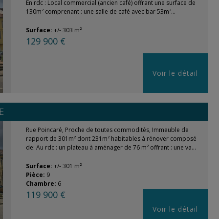
En rdc : Local commercial (ancien café) offrant une surface de
130m² comprenant : une salle de café avec bar 53m²...
Surface:
+/- 303 m²
129 900 €
Voir le détail
E
Rue Poincaré, Proche de toutes commodités, Immeuble de
rapport de 301m² dont 231m² habitables à rénover composé
de: Au rdc : un plateau à aménager de 76 m² offrant : une va...
Surface:
+/- 301 m²
Pièce:
9
Chambre:
6
119 900 €
Voir le détail