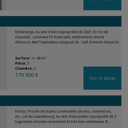
Escherange, Au sein d'une copropriété de 2021, En rez de
chaussée , Lumineux F3 traversant, entièrement rénové
d'environ 46m² habitables composé de : Hall d'entrée d'environ
...
Surface:
+/- 46 m²
Pièce:
3
Chambre:
2
179 900 €
Voir le détail
Fontoy, Proche de toutes commodités (écoles, commerces,
etc...) et du Luxembourg, Au sein d'une petite copropriété de 3
logements rénovée récemment et très bien entretenue, B...