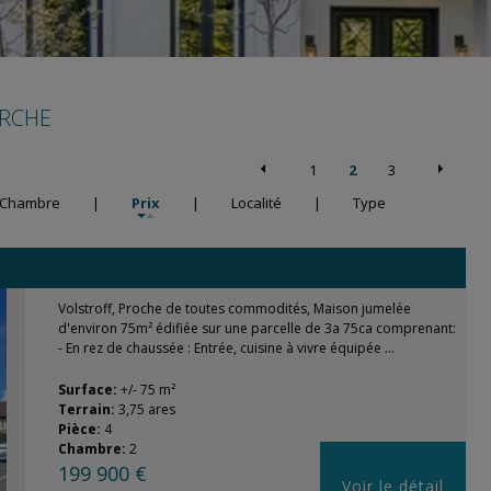
ERCHE
1
2
3
Chambre
|
Prix
|
Localité
|
Type
Volstroff, Proche de toutes commodités, Maison jumelée
d'environ 75m² édifiée sur une parcelle de 3a 75ca comprenant:
- En rez de chaussée : Entrée, cuisine à vivre équipée ...
Surface:
+/- 75 m²
Terrain:
3,75 ares
Pièce:
4
Chambre:
2
199 900 €
Voir le détail