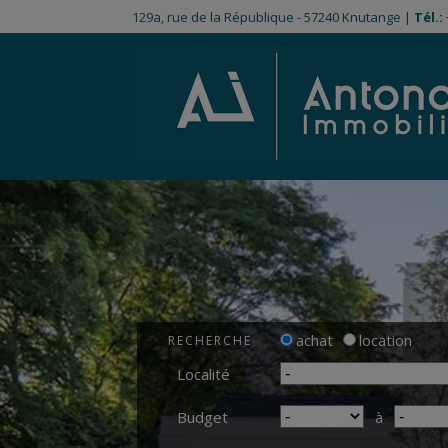
129a, rue de la République - 57240 Knutange |
Tél.:
achat
location
RECHERCHE
Localité
Budget
à