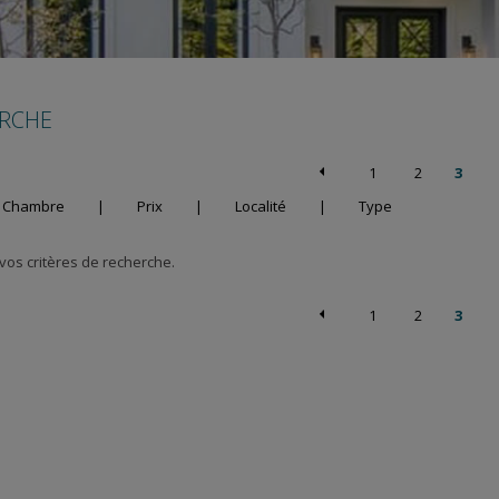
ERCHE
1
2
3
Chambre
|
Prix
|
Localité
|
Type
os critères de recherche.
1
2
3