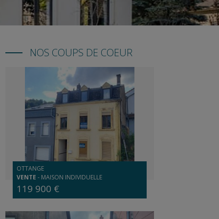
NOS COUPS DE COEUR
OTTANGE
VENTE
-
MAISON INDIVIDUELLE
119 900 €