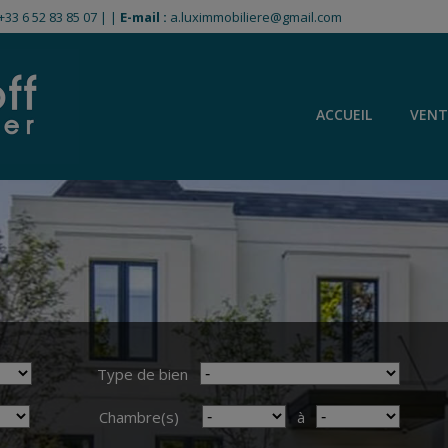
+33 6 52 83 85 07
|
|
E-mail :
a.luximmobiliere@gmail.com
ACCUEIL
VENT
Type de bien
Chambre(s)
à