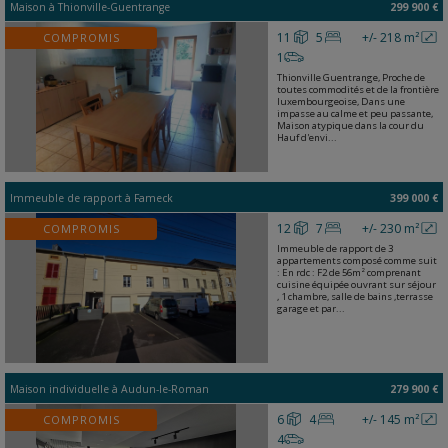
Maison
à
Thionville-Guentrange
299 900 €
11
5
+/- 218 m²
COMPROMIS
1
Thionville Guentrange, Proche de
toutes commodités et de la frontière
luxembourgeoise, Dans une
impasse au calme et peu passante,
Maison atypique dans la cour du
Hauf d'envi...
Immeuble de rapport
à
Fameck
399 000 €
12
7
+/- 230 m²
COMPROMIS
Immeuble de rapport de 3
appartements composé comme suit
: En rdc : F2 de 56m² comprenant
cuisine équipée ouvrant sur séjour
, 1 chambre, salle de bains ,terrasse
garage et par...
Maison individuelle
à
Audun-le-Roman
279 900 €
6
4
+/- 145 m²
COMPROMIS
4