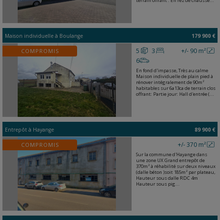
terrain offrant : En rez de chaussé...
Maison individuelle
à
Boulange
179 900 €
5
3
+/- 90 m²
COMPROMIS
6
En fond d'impasse, Très au calme
Maison individuelle de plain pied à
rénover intégralement de 90m²
habitables sur 6a13ca de terrain clos
offrant: Partie jour: Hall d'entrée (...
Entrepôt
à
Hayange
89 900 €
+/- 370 m²
COMPROMIS
Sur la commune d'Hayange dans
une zone UX Grand entrepôt de
370m² à réhabilité sur deux niveaux
(dalle béton )soit 185m² par plateau,
Hauteur sous dalle RDC 4m
Hauteur sous pig...