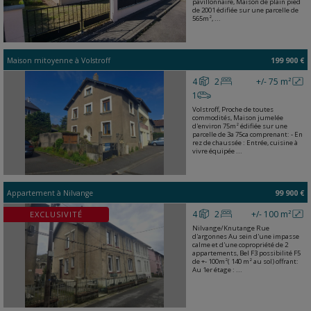
pavillonnaire, Maison de plain pied
de 2001 édifiée sur une parcelle de
565m², ...
Maison mitoyenne
à
Volstroff
199 900 €
4
2
+/- 75 m²
1
Volstroff, Proche de toutes
commodités, Maison jumelée
d'environ 75m² édifiée sur une
parcelle de 3a 75ca comprenant: - En
rez de chaussée : Entrée, cuisine à
vivre équipée ...
Appartement
à
Nilvange
99 900 €
4
2
+/- 100 m²
EXCLUSIVITÉ
Nilvange/Knutange Rue
d'argonnes Au sein d'une impasse
calme et d'une copropriété de 2
appartements, Bel F3 possibilité F5
de +- 100m²( 140 m² au sol) offrant:
Au 1er étage : ...