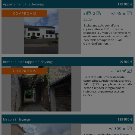
Appartement
à
Escherange
179 900 €
3
2
+/- 46 m²
COMPROMIS
2
Escherange, Au sein d'une
copropriété de 2021, En rez de
chaussée , Lumineux F3 traversant,
entièrement rénové d'environ 46m²
habitables composé de : Hall
d'entrée d'environ ...
Immeuble de rapport
à
Hayange
99 900 €
+/- 340 m²
COMPROMIS
En centre ville, Proche de toute
commodités, Ancienne brasserie du
340 m² (170m² par plateau) sur dalle
béton à rénover intégralement
(toiture, charpente ect ect) sur
6a55ca. ...
Maison
à
Hayange
129 900 €
+/- 303 m²
Hayange, proche du centre Maison