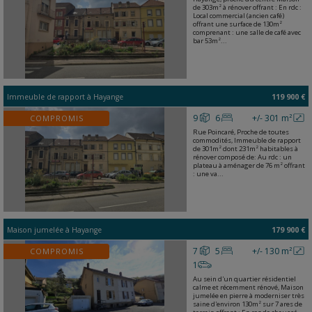
de 303m² à rénover offrant : En rdc :
Local commercial (ancien café)
offrant une surface de 130m²
comprenant : une salle de café avec
bar 53m²...
Immeuble de rapport
à
Hayange
119 900 €
9
6
+/- 301 m²
COMPROMIS
Rue Poincaré, Proche de toutes
commodités, Immeuble de rapport
de 301m² dont 231m² habitables à
rénover composé de: Au rdc : un
plateau à aménager de 76 m² offrant
: une va...
Maison jumelée
à
Hayange
179 900 €
7
5
+/- 130 m²
COMPROMIS
1
Au sein d'un quartier résidentiel
calme et récemment rénové, Maison
jumelée en pierre à moderniser très
saine d'environ 130m² sur 7 ares de