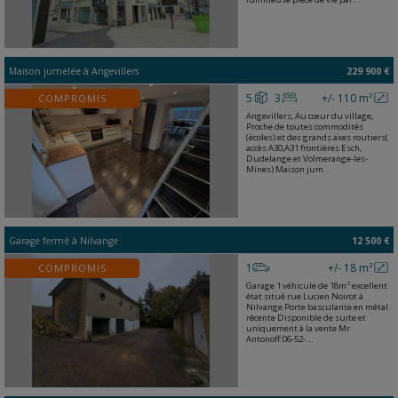
Maison jumelée
à
Angevillers
229 900 €
5
3
+/- 110 m²
COMPROMIS
Angevillers, Au cœur du village,
Proche de toutes commodités
(écoles) et des grands axes routiers(
accès A30,A31 frontières Esch,
Dudelange et Volmerange-les-
Mines) Maison jum...
Garage fermé
à
Nilvange
12 500 €
1
+/- 18 m²
COMPROMIS
Garage 1 véhicule de 18m² excellent
état situé rue Lucien Noirot à
Nilvange Porte basculante en métal
récente Disponible de suite et
uniquement à la vente Mr
Antonoff:06-52-...