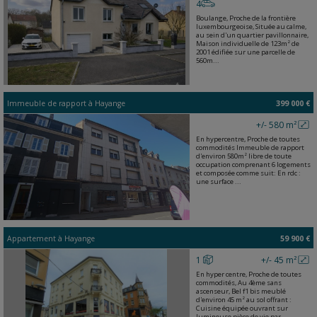
4
Boulange, Proche de la frontière
luxembourgeoise, Située au calme,
au sein d'un quartier pavillonnaire,
Maison individuelle de 123m² de
2001 édifiée sur une parcelle de
560m...
Immeuble de rapport
à
Hayange
399 000 €
+/- 580 m²
En hypercentre, Proche de toutes
commodités Immeuble de rapport
d'environ 580m² libre de toute
occupation comprenant 6 logements
et composée comme suit: En rdc :
une surface ...
Appartement
à
Hayange
59 900 €
1
+/- 45 m²
En hyper centre, Proche de toutes
commodités, Au 4ème sans
ascenseur, Bel f1 bis meublé
d'environ 45 m² au sol offrant :
Cuisine équipée ouvrant sur
lumineuse pièce de vie par...