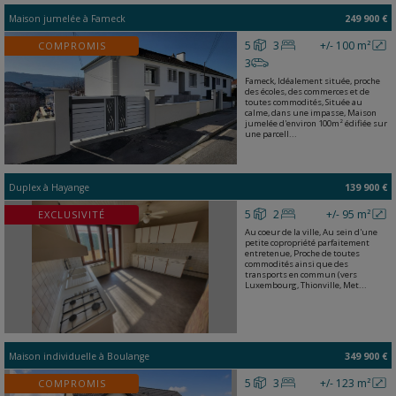
Maison jumelée
à
Fameck
249 900 €
5
3
+/- 100 m²
COMPROMIS
3
Fameck, Idéalement située, proche
des écoles, des commerces et de
toutes commodités, Située au
calme, dans une impasse, Maison
jumelée d'environ 100m² édifiée sur
une parcell...
Duplex
à
Hayange
139 900 €
5
2
+/- 95 m²
EXCLUSIVITÉ
Au coeur de la ville, Au sein d'une
petite copropriété parfaitement
entretenue, Proche de toutes
commodités ainsi que des
transports en commun (vers
Luxembourg, Thionville, Met...
Maison individuelle
à
Boulange
349 900 €
5
3
+/- 123 m²
COMPROMIS