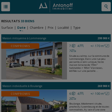
RESULTATS
33 BIENS
Surface
|
Date
|
Chambre
|
Prix
|
Localité
|
Type
Maison mitoyenne
à
Lommerange
299 900 €
7
4
+/- 170 m²
COMPROMIS
7
Située au calme, sur la commune de
Lommerange, Dans une rue peu
passante, à sens unique, Vaste
maison lorraine de 170m²
habitables + 195m² d'annexes,
édifiée sur une parcelle ...
Maison individuelle
à
Boulange
269 900 €
6
4
+/- 100 m²
COMPROMIS
2
Boulange, Idéalement située,
proche du luxembourg et de toutes
commodités, Au sein d'une zone