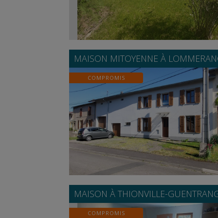
MAISON MITOYENNE À
LOMMERAN
COMPROMIS
MAISON À
THIONVILLE-GUENTRAN
COMPROMIS