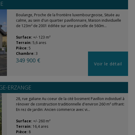
E
Boulange, Proche de la frontière luxembourgeoise, Située au
calme, au sein d'un quartier pavillonnaire, Maison individuelle
de 123m² de 2001 édifiée sur une parcelle de 560m...
Surface:
+/- 123 m²
Terrain:
5,6 ares
Pièce:
5
Chambre:
3
349 900 €
Voir le détail
GE-ERZANGE
28, rue galiane Au coeur de la cité bosment Pavillon individuel à
rénover de construction traditionnelle d'environ 260 m² offrant:
En rez de jardin: Ancien commerce avec vi...
Surface:
+/- 260 m²
Terrain:
16,4 ares
Pièce:
8