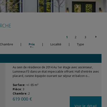
ERCHE
1
2
3
Chambre
|
Prix
|
Localité
|
Type
Au sein de résidence de 2014 Au 1er étage avec ascenseur,
Lumineux F3 dans un état impeccable offrant: Hall d'entrée avec
placard, cuisine équipée ouvrant sur séjour et balcon o...
Surface:
+/- 65 m²
Pièce:
3
Chambre:
2
619 000 €
Voir le détail