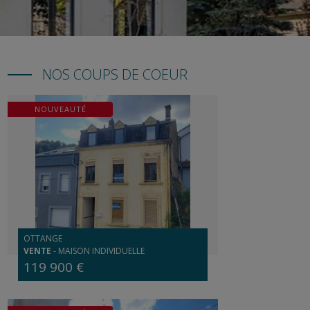
NOS COUPS DE COEUR
NOUVEAUTÉ
OTTANGE
VENTE
-
MAISON INDIVIDUELLE
119 900 €