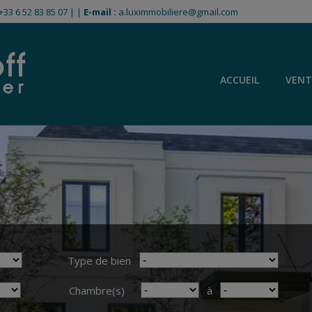
+33 6 52 83 85 07
|
|
E-mail :
a.luximmobiliere@gmail.com
ACCUEIL
VENT
Type de bien
Chambre(s)
à