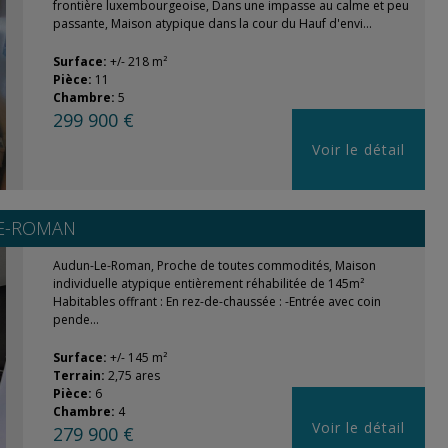
frontière luxembourgeoise, Dans une impasse au calme et peu
passante, Maison atypique dans la cour du Hauf d'envi...
Surface:
+/- 218 m²
Pièce:
11
Chambre:
5
299 900 €
Voir le détail
E-ROMAN
Audun-Le-Roman, Proche de toutes commodités, Maison
individuelle atypique entièrement réhabilitée de 145m²
Habitables offrant : En rez-de-chaussée : -Entrée avec coin
pende...
Surface:
+/- 145 m²
Terrain:
2,75 ares
Pièce:
6
Chambre:
4
Voir le détail
279 900 €