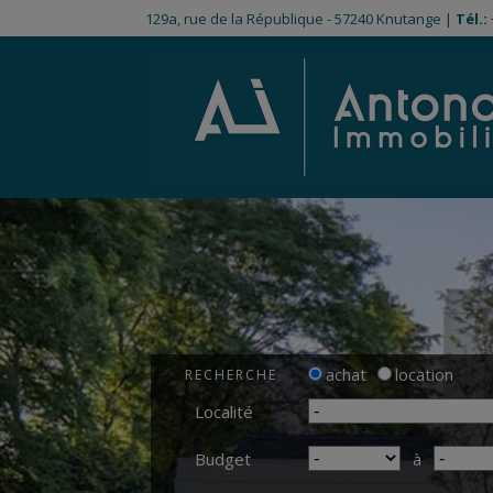
129a, rue de la République - 57240 Knutange |
Tél.:
achat
location
RECHERCHE
Localité
Budget
à