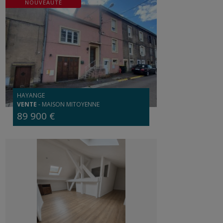
NOUVEAUTÉ
HAYANGE
VENTE
-
MAISON MITOYENNE
89 900 €