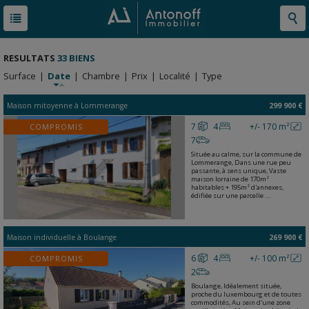
RESULTATS
33 BIENS
Surface
|
Date
|
Chambre
|
Prix
|
Localité
|
Type
Maison mitoyenne
à
Lommerange
299 900 €
7
4
+/- 170 m²
COMPROMIS
7
Située au calme, sur la commune de
Lommerange, Dans une rue peu
passante, à sens unique, Vaste
maison lorraine de 170m²
habitables + 195m² d'annexes,
édifiée sur une parcelle ...
Maison individuelle
à
Boulange
269 900 €
6
4
+/- 100 m²
COMPROMIS
2
Boulange, Idéalement située,
proche du luxembourg et de toutes
commodités, Au sein d'une zone