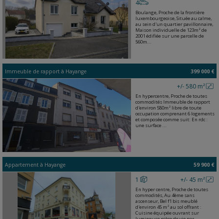
4
Boulange, Proche de la frontière
luxembourgeoise, Située au calme,
au sein d'un quartier pavillonnaire,
Maison individuelle de 123m² de
2001 édifiée sur une parcelle de
560m...
Immeuble de rapport
à
Hayange
399 000 €
+/- 580 m²
En hypercentre, Proche de toutes
commodités Immeuble de rapport
d'environ 580m² libre de toute
occupation comprenant 6 logements
et composée comme suit: En rdc :
une surface ...
Appartement
à
Hayange
59 900 €
1
+/- 45 m²
En hyper centre, Proche de toutes
commodités, Au 4ème sans
ascenseur, Bel f1 bis meublé
d'environ 45 m² au sol offrant :
Cuisine équipée ouvrant sur
lumineuse pièce de vie par...