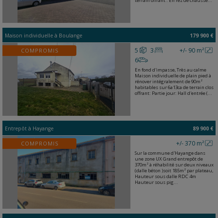
terrain offrant : En rez de chaussé...
Maison individuelle
à
Boulange
179 900 €
5
3
+/- 90 m²
COMPROMIS
6
En fond d'impasse, Très au calme
Maison individuelle de plain pied à
rénover intégralement de 90m²
habitables sur 6a13ca de terrain clos
offrant: Partie jour: Hall d'entrée (...
Entrepôt
à
Hayange
89 900 €
+/- 370 m²
COMPROMIS
Sur la commune d'Hayange dans
une zone UX Grand entrepôt de
370m² à réhabilité sur deux niveaux
(dalle béton )soit 185m² par plateau,
Hauteur sous dalle RDC 4m
Hauteur sous pig...