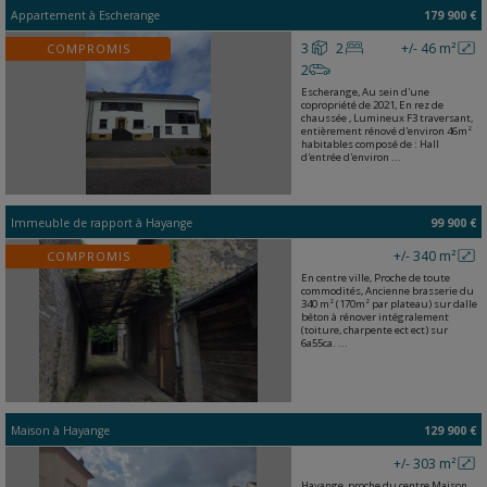
Appartement
à
Escherange
179 900 €
3
2
+/- 46 m²
COMPROMIS
2
Escherange, Au sein d'une
copropriété de 2021, En rez de
chaussée , Lumineux F3 traversant,
entièrement rénové d'environ 46m²
habitables composé de : Hall
d'entrée d'environ ...
Immeuble de rapport
à
Hayange
99 900 €
+/- 340 m²
COMPROMIS
En centre ville, Proche de toute
commodités, Ancienne brasserie du
340 m² (170m² par plateau) sur dalle
béton à rénover intégralement
(toiture, charpente ect ect) sur
6a55ca. ...
Maison
à
Hayange
129 900 €
+/- 303 m²
Hayange, proche du centre Maison