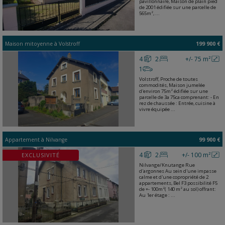
pavillonnaire, Maison de plain pied
de 2001 édifiée sur une parcelle de
565m², ...
Maison mitoyenne
à
Volstroff
199 900 €
4
2
+/- 75 m²
1
Volstroff, Proche de toutes
commodités, Maison jumelée
d'environ 75m² édifiée sur une
parcelle de 3a 75ca comprenant: - En
rez de chaussée : Entrée, cuisine à
vivre équipée ...
Appartement
à
Nilvange
99 900 €
4
2
+/- 100 m²
EXCLUSIVITÉ
Nilvange/Knutange Rue
d'argonnes Au sein d'une impasse
calme et d'une copropriété de 2
appartements, Bel F3 possibilité F5
de +- 100m²( 140 m² au sol) offrant:
Au 1er étage : ...