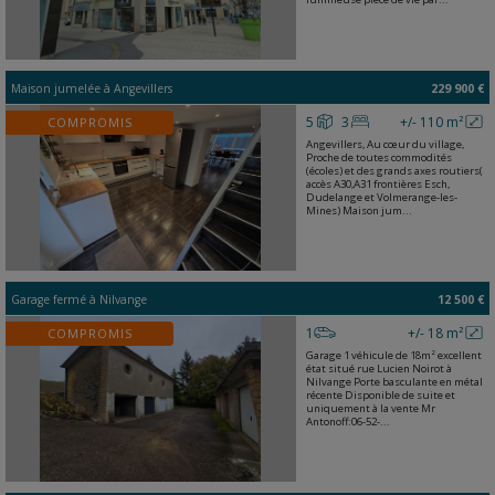
Maison jumelée
à
Angevillers
229 900 €
5
3
+/- 110 m²
COMPROMIS
Angevillers, Au cœur du village,
Proche de toutes commodités
(écoles) et des grands axes routiers(
accès A30,A31 frontières Esch,
Dudelange et Volmerange-les-
Mines) Maison jum...
Garage fermé
à
Nilvange
12 500 €
1
+/- 18 m²
COMPROMIS
Garage 1 véhicule de 18m² excellent
état situé rue Lucien Noirot à
Nilvange Porte basculante en métal
récente Disponible de suite et
uniquement à la vente Mr
Antonoff:06-52-...